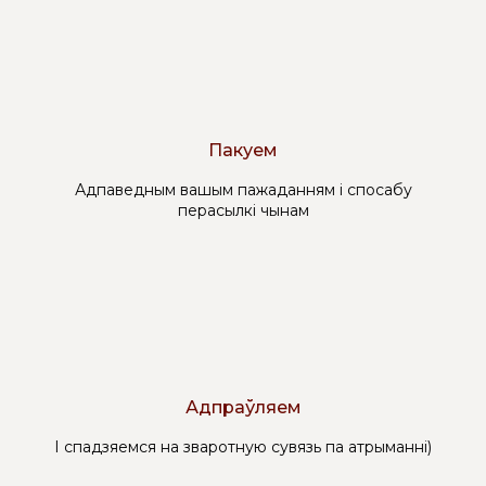
Пакуем
Адпаведным вашым пажаданням і спосабу
перасылкі чынам
Адпраўляем
І спадзяемся на зваротную сувязь па атрыманні)