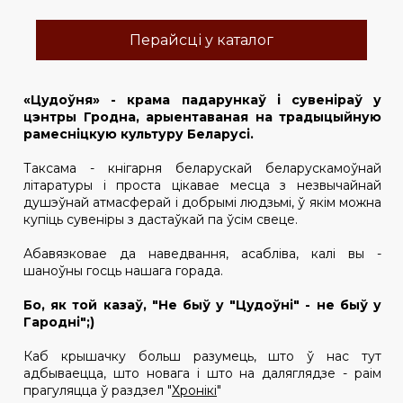
Перайсці у каталог
«Цудоўня» - крама падарункаў і сувеніраў у
цэнтры Гродна, арыентаваная на традыцыйную
рамесніцкую культуру Беларусі.
Таксама - кнігарня беларускай беларускамоўнай
літаратуры і проста цікавае месца з незвычайнай
душэўнай атмасферай і добрымі людзьмі, ў якім можна
купіць сувеніры з дастаўкай па ўсім свеце.
Абавязковае да наведвання, асабліва, калі вы -
шаноўны госць нашага горада.
Бо, як той казаў, "Не быў у "Цудоўні" - не быў у
Гародні";)
Каб крышачку больш разумець, што ў нас тут
адбываецца, што новага і што на даляглядзе - раім
прагуляцца ў раздзел "
Хронікі
"