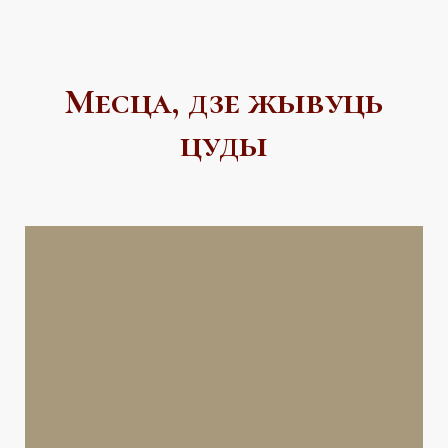
Месца, дзе жы
вуць
цуды