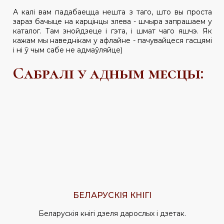
А калі вам падабаецца нешта з таго, што вы проста
зараз бачыце на карцінцы злева - шчыра запрашаем у
каталог. Там знойдзеце і гэта, і шмат чаго яшчэ. Як
кажам мы наведнікам у афлайне - пачувайцеся гасцямі
і ні ў чым сабе не адмаўляйце)
Сабралі у адным месцы:
БЕЛАРУСКІЯ КНІГІ
Беларускія кнігі дзеля дарослых і дзетак.