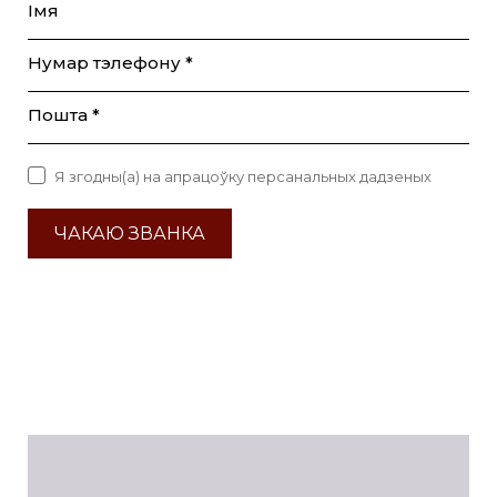
Імя
Нумар тэлефону *
Пошта *
Я згодны(а) на апрацоўку персанальных дадзеных
ЧАКАЮ ЗВАНКА