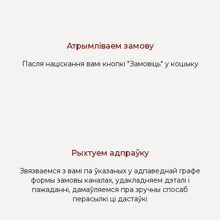
Атрымліваем замову
Пасля націскання вамі кнопкі "Замовіць" у кошыку
Рыхтуем адпраўку
Звязваемся з вамі па ўказаных у адпаведнай графе
формы замовы каналах, удакладняем дэталі і
пажаданні, дамаўляемся пра зручны спосаб
перасылкі ці дастаўкі