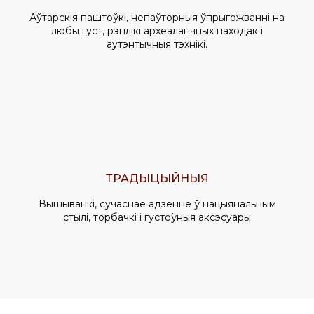
Аўтарскія паштоўкі, непаўторныя ўпрыгожванні на
любы густ, рэплікі археалагічных находак і
аутэнтычныя тэхнікі.
ТРАДЫЦЫЙНЫЯ
Вышыванкі, сучаснае адзенне ў нацыянальным
стылі, торбачкі і густоўныя аксэсуары