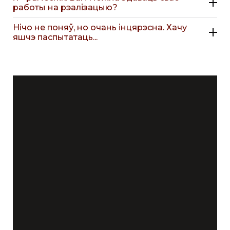
работы на рэалізацыю?
Нічо не поняў, но очань інцярэсна. Хачу
яшчэ паспытатаць...