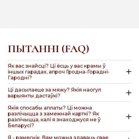
ПЫТАННІ (FAQ)
Як вас знайсці? Ці ёсць у вас крамы ў
іншых гарадах, апроч Гродна-Горадні-
Гародні?
Ці дасылаеце за мяжу? Якія наогул
варыянты дастаўкі?
Якія спосабы аплаты? Ці можна
разлічыцца з замежнай карткі? Як
разлічыцца, калі я знаходжуся не ў
Беларусі?
Я - рамеснік. Вам можна здаваць свае