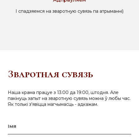
І спадзяемся на зваротную сувязь па атрыманні)
Зваротная сувязь
Наша крама працуе з 13:00 да 19:00, штодня. Але
пакінуць запыт на зваротную сувязь можна ў любы час.
Як толькі з'явіцца магчымасць - адкажам.
Імя