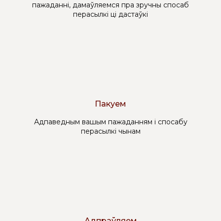
пажаданні, дамаўляемся пра зручны спосаб
перасылкі ці дастаўкі
Пакуем
Адпаведным вашым пажаданням і спосабу
перасылкі чынам
Адпраўляем