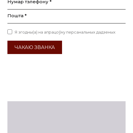
Нумар тэлефону *
Пошта *
Я згодны(а) на апрацоўку персанальных дадзеных
ЧАКАЮ ЗВАНКА