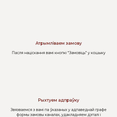
Атрымліваем замову
Пасля націскання вамі кнопкі "Замовіць" у кошыку
Рыхтуем адпраўку
Звязваемся з вамі па ўказаных у адпаведнай графе
формы замовы каналах, удакладняем дэталі і