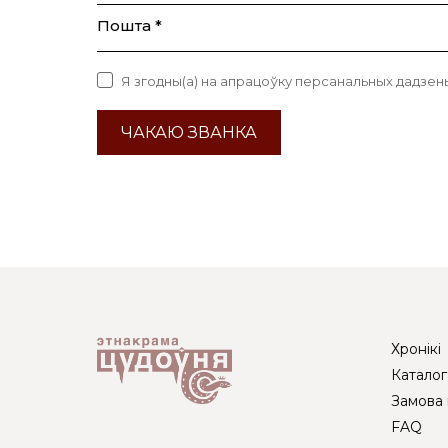
Пошта *
Я згодны(а) на апрацоўку персанальных дадзен
ЧАКАЮ ЗВАНКА
Хронікі
Каталог
Замова 
FAQ