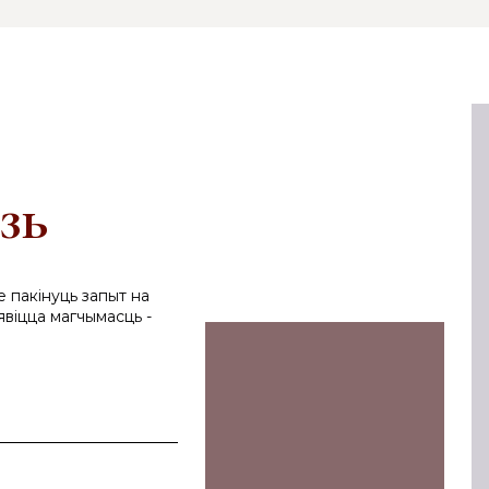
зь
е пакінуць запыт на
явіцца магчымасць -