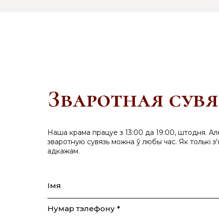
Зваротная сувя
Наша крама працуе з 13:00 да 19:00, штодня. Ал
зваротную сувязь можна ў любы час. Як толькі з'
адкажам.
Імя
Нумар тэлефону *