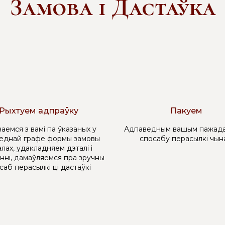
Замова і Дастаўка
Рыхтуем адпраўку
Пакуем
аемся з вамі па ўказаных у
Адпаведным вашым пажада
еднай графе формы замовы
спосабу перасылкі чын
лах, удакладняем дэталі і
нні, дамаўляемся пра зручны
саб перасылкі ці дастаўкі