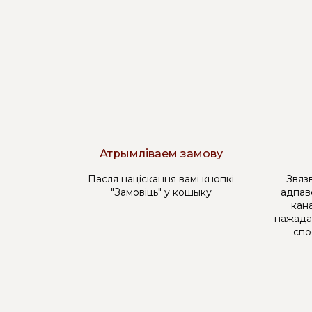
Атрымліваем замову
Пасля націскання вамі кнопкі
Звязв
"Замовіць" у кошыку
адпав
кана
пажада
спо