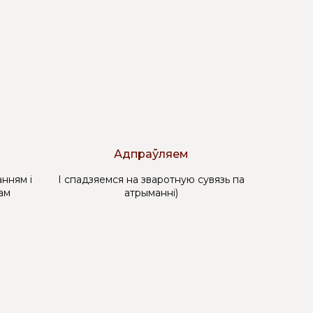
Адпраўляем
нням і
І спадзяемся на зваротную сувязь па
ам
атрыманні)