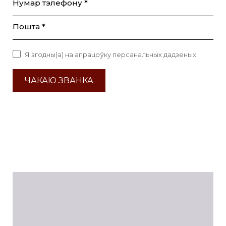
Нумар тэлефону *
Пошта *
Я згодны(а) на апрацоўку персанальных дадзеных
ЧАКАЮ ЗВАНКА