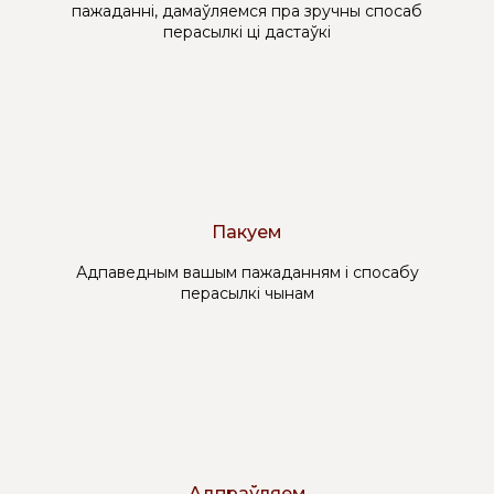
пажаданні, дамаўляемся пра зручны спосаб
перасылкі ці дастаўкі
Пакуем
Адпаведным вашым пажаданням і спосабу
перасылкі чынам
Адпраўляем