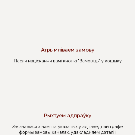
Атрымліваем замову
Пасля націскання вамі кнопкі "Замовіць" у кошыку
Рыхтуем адпраўку
Звязваемся з вамі па ўказаных у адпаведнай графе
формы замовы каналах, удакладняем дэталі і