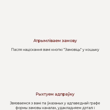
Атрымліваем замову
Пасля націскання вамі кнопкі "Замовіць" у кошыку
Рыхтуем адпраўку
Звязваемся з вамі па ўказаных у адпаведнай графе
формы замовы каналах, удакладняем дэталі і