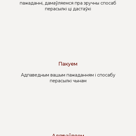
пажаданні, дамаўляемся пра зручны спосаб
перасылкі ці дастаўкі
Пакуем
Адпаведным вашым пажаданням і спосабу
перасылкі чынам
Адпраўляем