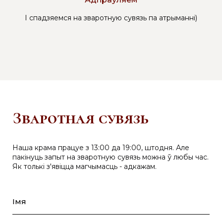
І спадзяемся на зваротную сувязь па атрыманні)
Зваротная сувязь
Наша крама працуе з 13:00 да 19:00, штодня. Але
пакінуць запыт на зваротную сувязь можна ў любы час.
Як толькі з'явіцца магчымасць - адкажам.
Імя