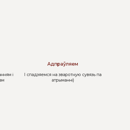
Адпраўляем
нням і
І спадзяемся на зваротную сувязь па
ам
атрыманні)