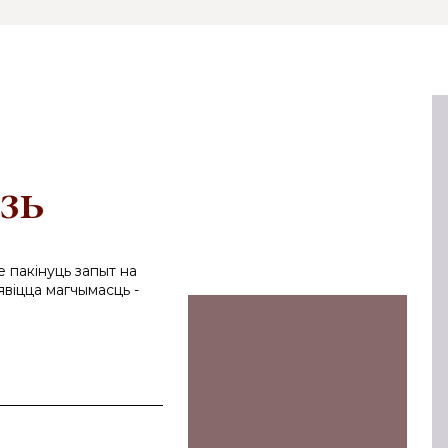
зь
е пакінуць запыт на
явіцца магчымасць -