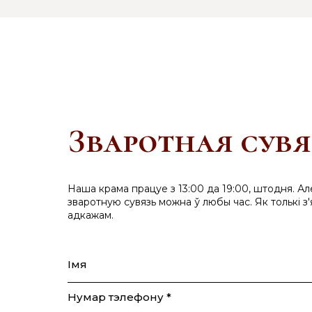
Зваротная сувя
Наша крама працуе з 13:00 да 19:00, штодня. Ал
зваротную сувязь можна ў любы час. Як толькі з'
адкажам.
Імя
Нумар тэлефону *