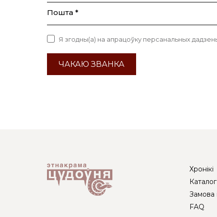
Пошта *
Я згодны(а) на апрацоўку персанальных дадзен
ЧАКАЮ ЗВАНКА
Хронікі
Каталог
Замова 
FAQ