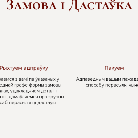
Замова і Дастаўка
Рыхтуем адпраўку
Пакуем
аемся з вамі па ўказаных у
Адпаведным вашым пажада
еднай графе формы замовы
спосабу перасылкі чын
лах, удакладняем дэталі і
нні, дамаўляемся пра зручны
саб перасылкі ці дастаўкі