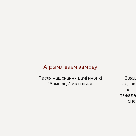
Атрымліваем замову
Пасля націскання вамі кнопкі
Звязв
"Замовіць" у кошыку
адпав
кана
пажада
спо