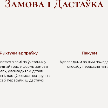
Замова і Дастаўка
Рыхтуем адпраўку
Пакуем
аемся з вамі па ўказаных у
Адпаведным вашым пажада
еднай графе формы замовы
спосабу перасылкі чын
лах, удакладняем дэталі і
нні, дамаўляемся пра зручны
саб перасылкі ці дастаўкі