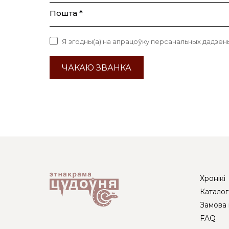
Пошта *
Я згодны(а) на апрацоўку персанальных дадзен
ЧАКАЮ ЗВАНКА
Хронікі
Каталог
Замова 
FAQ