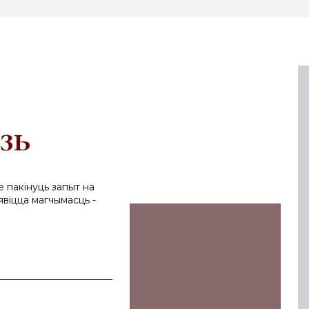
зь
е пакінуць запыт на
явіцца магчымасць -