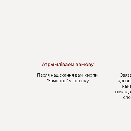
Атрымліваем замову
Пасля націскання вамі кнопкі
Звязв
"Замовіць" у кошыку
адпав
кана
пажада
спо