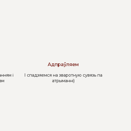
Адпраўляем
нням і
І спадзяемся на зваротную сувязь па
ам
атрыманні)