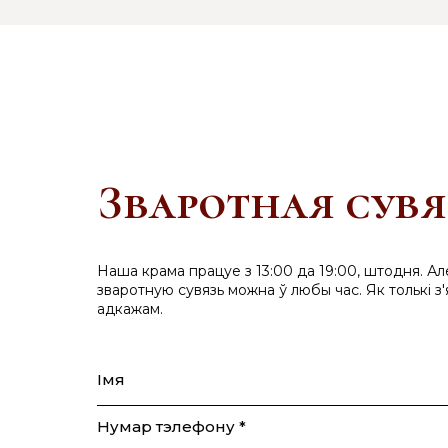
Зваротная сувя
Наша крама працуе з 13:00 да 19:00, штодня. Ал
зваротную сувязь можна ў любы час. Як толькі з'
адкажам.
Імя
Нумар тэлефону *