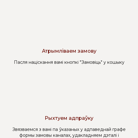
Атрымліваем замову
Пасля націскання вамі кнопкі "Замовіць" у кошыку
Рыхтуем адпраўку
Звязваемся з вамі па ўказаных у адпаведнай графе
формы замовы каналах, удакладняем дэталі і