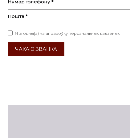
Нумар тэлефону *
Пошта *
Я згодны(а) на апрацоўку персанальных дадзеных
ЧАКАЮ ЗВАНКА