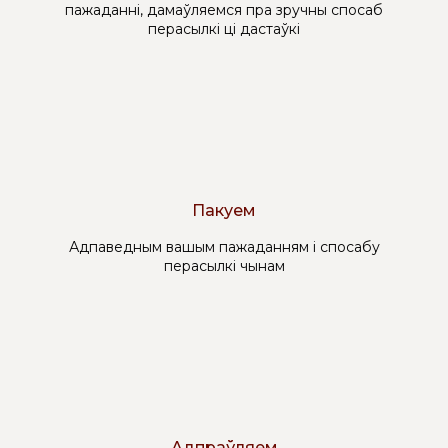
пажаданні, дамаўляемся пра зручны спосаб
перасылкі ці дастаўкі
Пакуем
Адпаведным вашым пажаданням і спосабу
перасылкі чынам
Адпраўляем