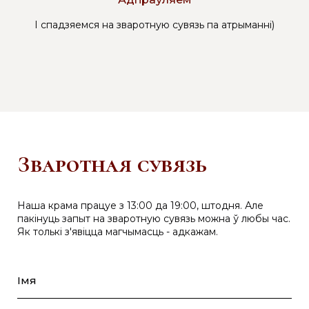
І спадзяемся на зваротную сувязь па атрыманні)
Зваротная сувязь
Наша крама працуе з 13:00 да 19:00, штодня. Але
пакінуць запыт на зваротную сувязь можна ў любы час.
Як толькі з'явіцца магчымасць - адкажам.
Імя