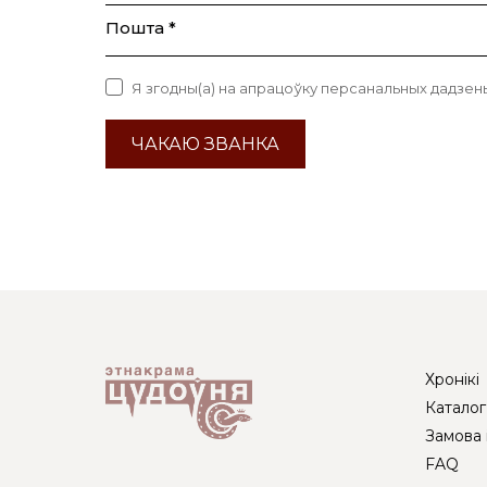
Пошта *
Я згодны(а) на апрацоўку персанальных дадзен
ЧАКАЮ ЗВАНКА
Хронікі
Каталог
Замова 
FAQ