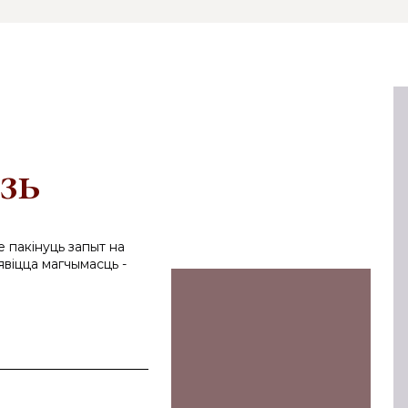
зь
е пакінуць запыт на
явіцца магчымасць -