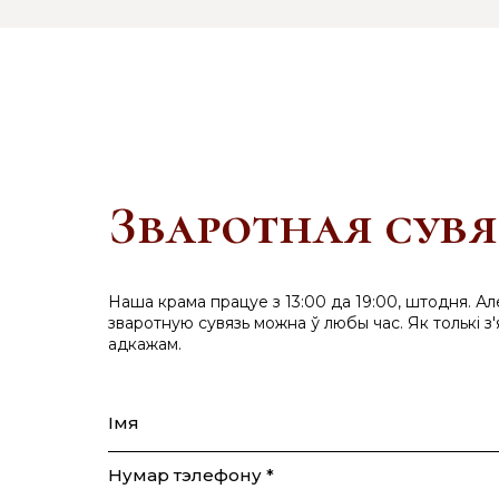
Зваротная сувя
Наша крама працуе з 13:00 да 19:00, штодня. Ал
зваротную сувязь можна ў любы час. Як толькі з'
адкажам.
Імя
Нумар тэлефону *