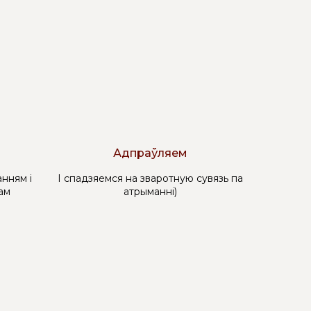
Адпраўляем
нням і
І спадзяемся на зваротную сувязь па
ам
атрыманні)