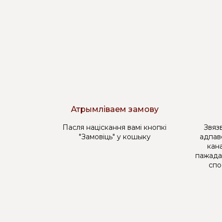
Атрымліваем замову
Пасля націскання вамі кнопкі
Звязв
"Замовіць" у кошыку
адпав
кана
пажада
спо