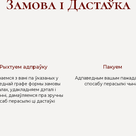
Замова і Дастаўка
Рыхтуем адпраўку
Пакуем
аемся з вамі па ўказаных у
Адпаведным вашым пажада
еднай графе формы замовы
спосабу перасылкі чын
лах, удакладняем дэталі і
нні, дамаўляемся пра зручны
саб перасылкі ці дастаўкі