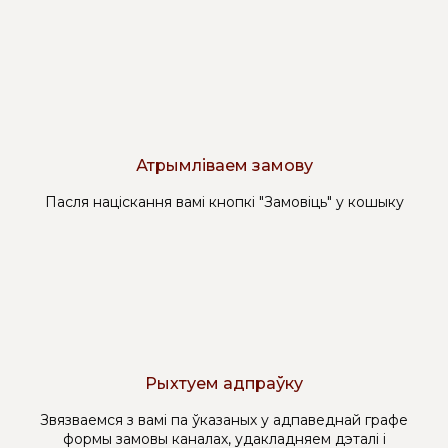
Атрымліваем замову
Пасля націскання вамі кнопкі "Замовіць" у кошыку
Рыхтуем адпраўку
Звязваемся з вамі па ўказаных у адпаведнай графе
формы замовы каналах, удакладняем дэталі і