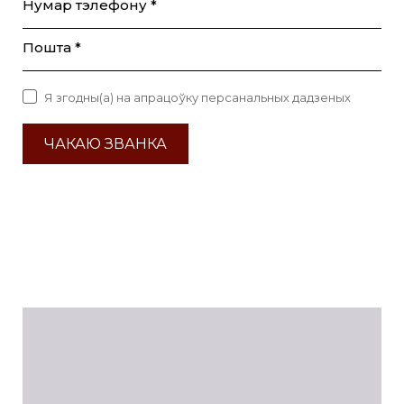
Нумар тэлефону *
Пошта *
Я згодны(а) на апрацоўку персанальных дадзеных
ЧАКАЮ ЗВАНКА