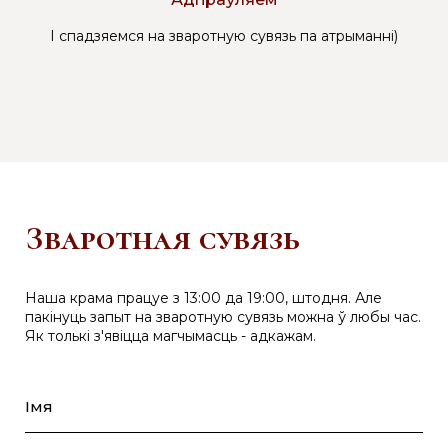
І спадзяемся на зваротную сувязь па атрыманні)
Зваротная сувязь
Наша крама працуе з 13:00 да 19:00, штодня. Але
пакінуць запыт на зваротную сувязь можна ў любы час.
Як толькі з'явіцца магчымасць - адкажам.
Імя