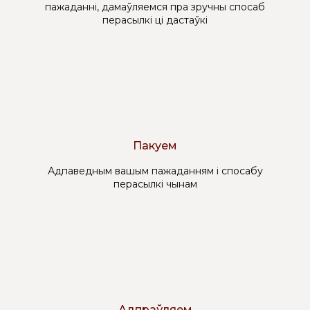
пажаданні, дамаўляемся пра зручны спосаб
перасылкі ці дастаўкі
Пакуем
Адпаведным вашым пажаданням і спосабу
перасылкі чынам
Адпраўляем